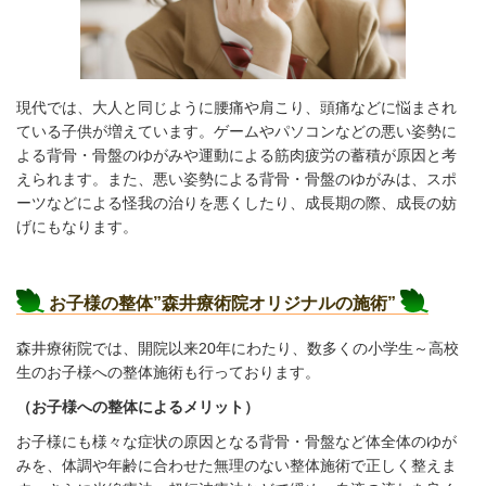
現代では、大人と同じように腰痛や肩こり、頭痛などに悩まされ
ている子供が増えています。ゲームやパソコンなどの悪い姿勢に
よる背骨・骨盤のゆがみや運動による筋肉疲労の蓄積が原因と考
えられます。また、悪い姿勢による背骨・骨盤のゆがみは、スポ
ーツなどによる怪我の治りを悪くしたり、成長期の際、成長の妨
げにもなります。
お子様の整体”森井療術院オリジナルの施術”
森井療術院では、開院以来20年にわたり、数多くの小学生～高校
生のお子様への整体施術も行っております。
（お子様への整体によるメリット）
お子様にも様々な症状の原因
となる背骨・骨盤など体全体のゆが
みを、体調や年齢に合わせた無理のない整体施術で正しく整えま