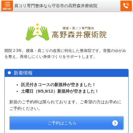
肩コリ専門整体なら守谷市の高野森井療術院
MENU
開院２3年。腰痛・肩こりの改善に特化した整体院です。骨盤のゆがみ
を整え、再発しにくい身体づくりをサポートします。
新着情報
託児付きコースの新規枠が空きました！
土曜日（9/5,9/12）新規枠が空きました！
新規のご予約枠は限られております。ご希望の方はお早めに
ご予約ください。
ご予約はこちら