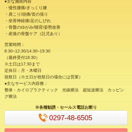
●主な施術内容
・慢性腰痛/ぎっくり腰
・肩こり/頭痛/首の張り
・坐骨神経痛/足のしびれ
・骨盤のゆがみ/猫背/姿勢改善
・産後の骨盤ケア（託児あり）
営業時間：
8:30~12:30/14:30~19:30
（最終受付18:30）
※土日は17:30まで
定休日：月・木曜日
祝祭日（※土日が祝祭日の場合には営業）
●主なサービス内容務：
整体・カイロプラクティック 光線療法 超短波療法 カッピン
グ療法
※各種勧誘・セールス電話お断り
0297-48-6505