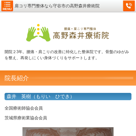
肩コリ専門整体なら守谷市の高野森井療術院
MENU
開院２3年。腰痛・肩こりの改善に特化した整体院です。骨盤のゆがみ
を整え、再発しにくい身体づくりをサポートします。
院長紹介
森井 英樹（もりい ひでき）
全国療術師協会会員
茨城県療術業協会会員