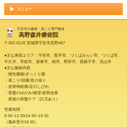
メニュー
守谷市の腰痛・肩こり専門整体
高野森井療術院
〒302-0125 茨城県守谷市高野487
●主な来院エリア：守谷市、取手市、つくばみらい市、つくば市、
牛久市、常総市、坂東市、柏市、野田市、我孫子市、流山市
●主な施術内容
・慢性腰痛/ぎっくり腰
・肩こり/頭痛/首の張り
・坐骨神経痛/足のしびれ
・骨盤のゆがみ/猫背/姿勢改善
・産後の骨盤ケア（託児あり）
営業時間：
8:30~12:30/14:30~19:30
（最終受付18:30）